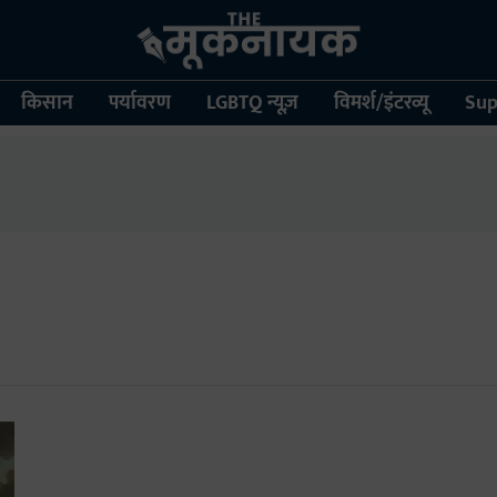
किसान
पर्यावरण
LGBTQ न्यूज़
विमर्श/इंटरव्यू
Sup