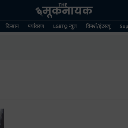
किसान
पर्यावरण
LGBTQ न्यूज़
विमर्श/इंटरव्यू
Sup