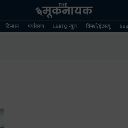
किसान
पर्यावरण
LGBTQ न्यूज़
विमर्श/इंटरव्यू
Sup