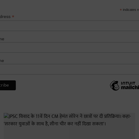
*
indicates r
*
ddress
me
me