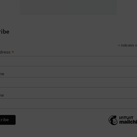
ribe
*
indicates r
*
ddress
me
me