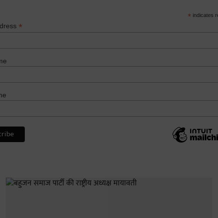
*
indicates r
*
ddress
me
me