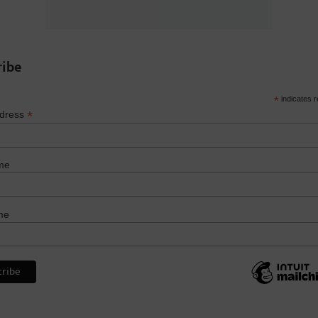
ribe
*
indicates r
*
ddress
me
me