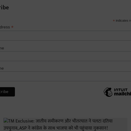
ribe
*
indicates r
*
ddress
me
me