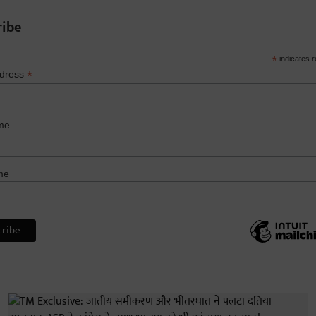
ribe
*
indicates r
*
ddress
me
me