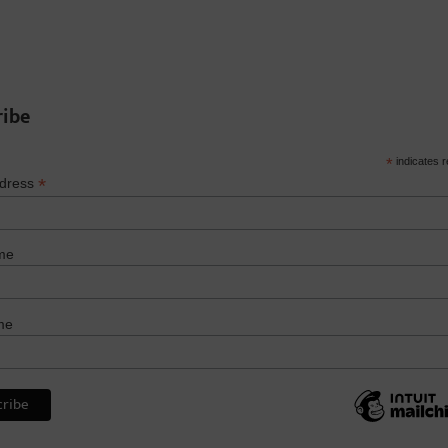
ribe
*
indicates r
*
ddress
me
me