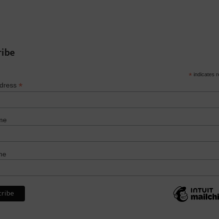
ribe
*
indicates r
*
ddress
me
me