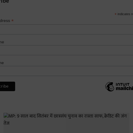
ribe
*
indicates r
*
ddress
me
me