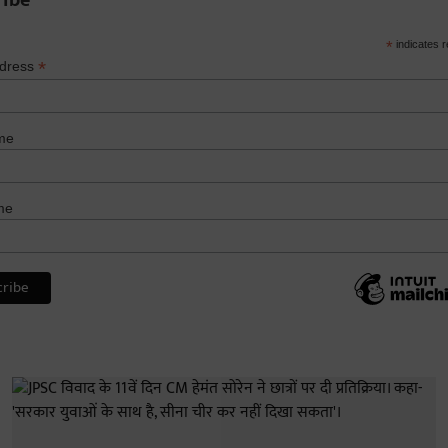
*
indicates r
*
ddress
me
me