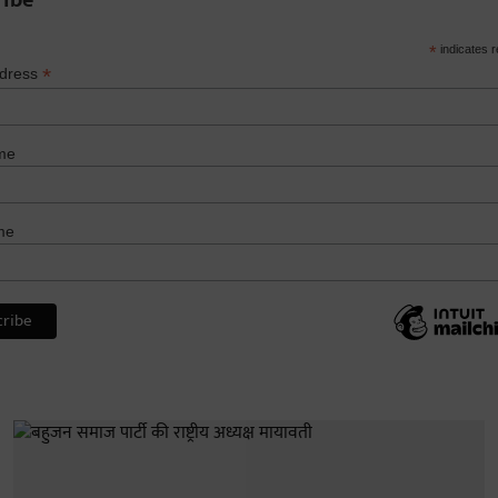
ribe
*
indicates r
*
ddress
me
me