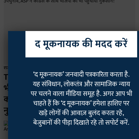
द मूकनायक की मदद करें
राजनीति
‘द मूकनायक’ जनवादी पत्रकारिता करता है.
TM Exclusive: जातीय समीकरण और
यह संविधान, लोकतंत्र और सामाजिक न्याय
भीतरघात ने पलटा दतिया उपचुनाव, ASP ने
पर चलने वाला मीडिया समूह है. अगर आप भी
कांग्रेस के साथ भाजपा को भी पहुंचाया
चाहते हैं कि ‘द मूकनायक’ हमेशा हाशिए पर
नुकसान!
खड़े लोगों की आवाज़ बुलंद करता रहे,
बेजुबानों की पीड़ा दिखाते रहे तो सपोर्ट करें.
Ankit Pachauri