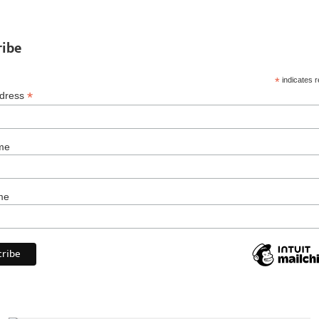
ribe
*
indicates r
*
ddress
me
me