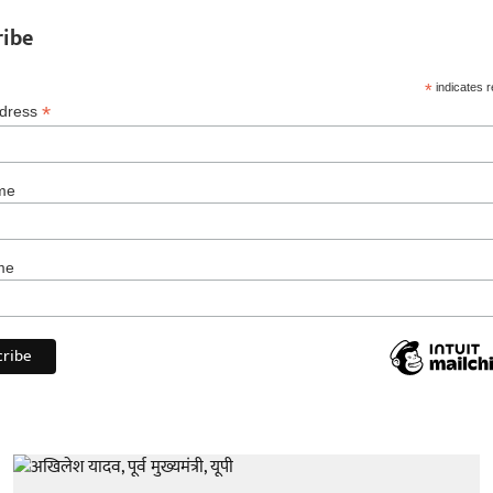
ribe
*
indicates r
*
ddress
me
me