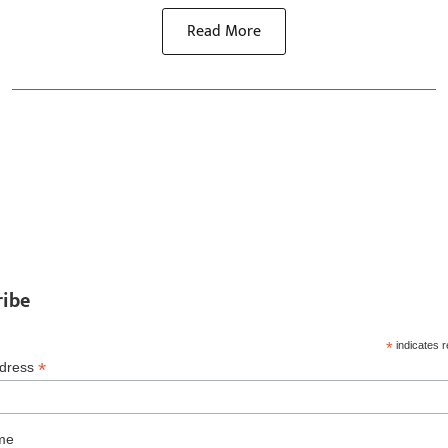
Read More
ribe
*
indicates r
*
ddress
me