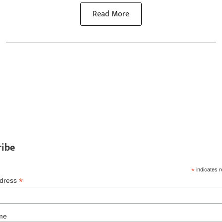
Read More
ribe
*
indicates r
*
ddress
me