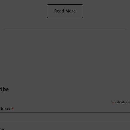
Read More
ribe
*
indicates r
*
ddress
me