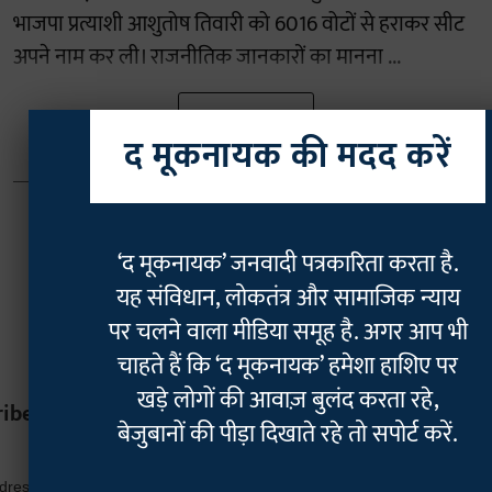
भाजपा प्रत्याशी आशुतोष तिवारी को 6016 वोटों से हराकर सीट
अपने नाम कर ली। राजनीतिक जानकारों का मानना ...
Read More
द मूकनायक की मदद करें
‘द मूकनायक’ जनवादी पत्रकारिता करता है.
यह संविधान, लोकतंत्र और सामाजिक न्याय
पर चलने वाला मीडिया समूह है. अगर आप भी
चाहते हैं कि ‘द मूकनायक’ हमेशा हाशिए पर
खड़े लोगों की आवाज़ बुलंद करता रहे,
ribe
बेजुबानों की पीड़ा दिखाते रहे तो सपोर्ट करें.
*
indicates r
*
ddress