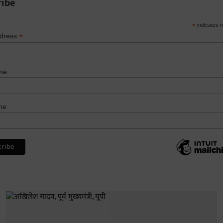
ribe
*
indicates r
*
ddress
me
me