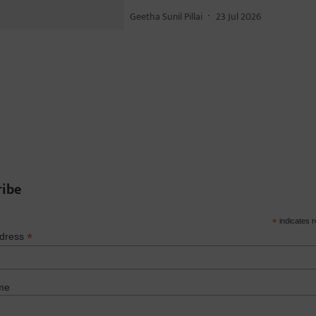
Geetha Sunil Pillai
23 Jul 2026
ribe
*
indicates r
*
ddress
me