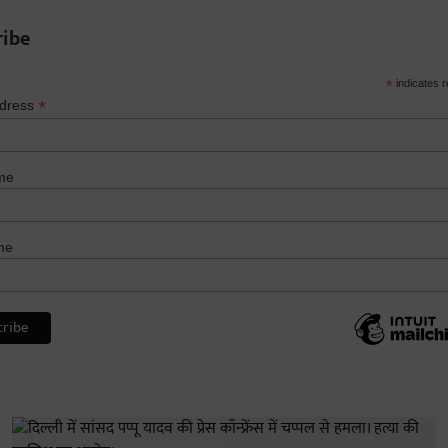
ribe
*
indicates r
*
ddress
me
me