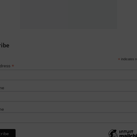
ribe
*
indicates r
*
ddress
me
me