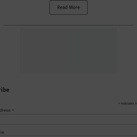
Read More
ribe
*
indicates r
*
ddress
me