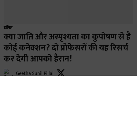
दलित
क्या जाति और अस्पृश्यता का कुपोषण से है
कोई कनेक्शन? दो प्रोफेसरों की यह रिसर्च
कर देगी आपको हैरान!
Geetha Sunil Pillai
Published on
:
13 May 2026, 8:55 am
नई दिल्ली-
भारत में बाल कुपोषण की समस्या केवल गरीबी या
खराब स्वास्थ्य सेवाओं तक सीमित नहीं है, इसकी जड़ें सदियों
पुरानी जाति व्यवस्था और अस्पृश्यता (छूआछूत) जैसी सामाजिक
कुप्रथाओं में भी गहरी धँसी हुई हैं। यह चौंकाने वाला निष्कर्ष