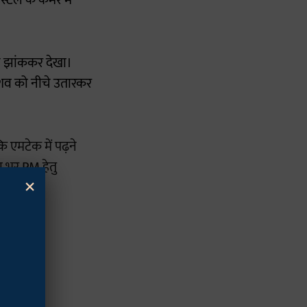
स्टल के कमरे में
ने झांककर देखा।
र शव को नीचे उतारकर
 एमटेक में पढ़ने
ा भर PM हेतु
×
ACP-
4