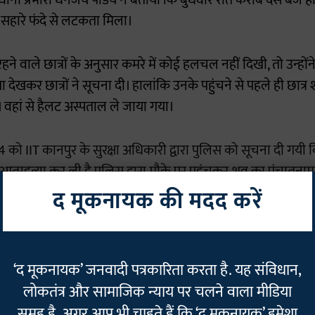
। थाना प्रभारी धनंजय पांडेय ने बताया कि बुधवार रात करीब दस बजे हॉ
सहारे फंदे से लटकता मिला।
हने वाले छात्रों के अनुसार कमरे में कोई हलचल नहीं दिखी, तो उन्हों
खकर छात्रों ने सूचना दी। हालांकि उनके पहुंचने से पहले ही छात्
ए। वहां से हैलट अस्पताल ले जाया गया।
को IIT कानपुर के सुरक्षा अधिकारी द्वारा पुलिस को सूचना दी गयी कि
े आत्महत्या कर ली है,पुलिस द्वारा मौके पर पहुंचकर शव का पंचातनाम
,फील्ट यूनिट द्वारा घटना स्थल का निरीक्षण किया गया है, BYTE BY 
द मूकनायक की मदद करें
pic.twitter.com/tdRLCmqeK5
ISSIONERATE KANPUR NAGAR (@kanpurnagarpol)
January 11, 202
‘द मूकनायक’ जनवादी पत्रकारिता करता है. यह संविधान,
डॉ. पल्लवी ने भी कर ली थी आत्महत्या
लोकतंत्र और सामाजिक न्याय पर चलने वाला मीडिया
समूह है. अगर आप भी चाहते हैं कि ‘द मूकनायक’ हमेशा