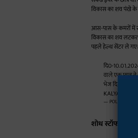
सेकेंड ईयर के छात्र थे
विकास का शव पंखे के 
आस-पास के कमरों में र
विकास का शव लटकता दे
पहले हेल्थ सेंटर ले ग
दि0-10.01.2024 
वाले एक छात्र न
भेज दिया गया है
KALYANPUR
— POLICE COMM
शोध स्टॉफ सदस्य 