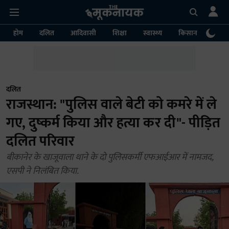
होम
दलित
आदिवासी
शिक्षा
स्वास्थ्य
किसान
पर्या
दलित
राजस्थान: "पुलिस वाले बेटी को कमरे में ले
गए, दुष्कर्म किया और हत्या कर दी"- पीड़ित
दलित परिवार
बीकानेर के खाजूवाला थाने के दो पुलिसकर्मी एफआईआर में नामजद,
एसपी ने निलंबित किया.