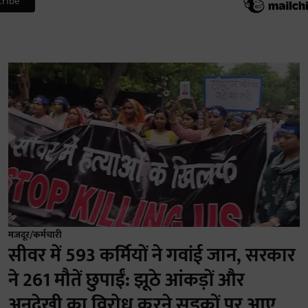
मजदूर/कर्मचारी
सीवर में 593 कर्मियों ने गवांई जान, सरकार
ने 261 मौतें छुपाईं: झूठे आंकड़ों और
अनदेखी का विरोध करने सडकों पर आए