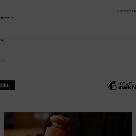
*
indicates r
*
ddress
me
me