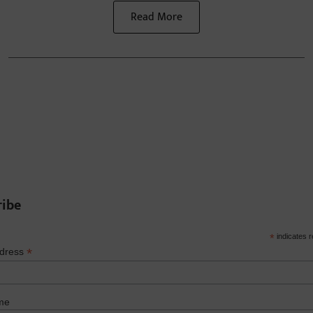
Read More
ribe
*
indicates r
*
ddress
me