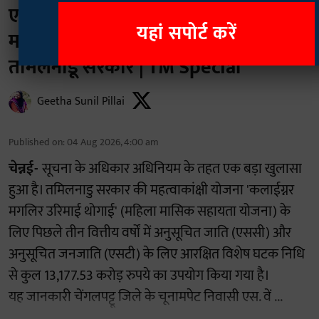
एससी-एसटी कोष के 13,177 करोड़ रुपये
यहां सपोर्ट करें
महिला योजना में डायवर्ट, सवालों के घेरे में
तमिलनाडू सरकार | TM Special
Geetha Sunil Pillai
Published on
:
04 Aug 2026, 4:00 am
चेन्नई-
सूचना के अधिकार अधिनियम के तहत एक बड़ा खुलासा
हुआ है। तमिलनाडु सरकार की महत्वाकांक्षी योजना 'कलाईग्नर
मगलिर उरिमाई थोगाई' (महिला मासिक सहायता योजना) के
लिए पिछले तीन वित्तीय वर्षों में अनुसूचित जाति (एससी) और
अनुसूचित जनजाति (एसटी) के लिए आरक्षित विशेष घटक निधि
से कुल 13,177.53 करोड़ रुपये का उपयोग किया गया है।
यह जानकारी चेंगलपट्टू जिले के चूनामपेट निवासी एस. वें ...