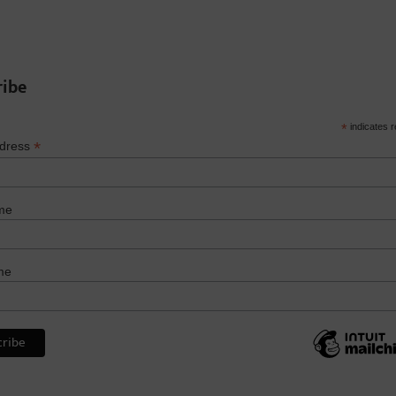
ribe
*
indicates r
*
ddress
me
me