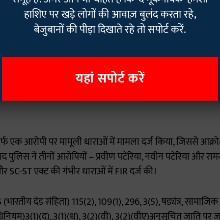
हाशिए पर खड़े लोगों की आवाज़ बुलंद करता रहे,
 और ग्रामीणों ने सोमवार सुबह नौगांव अस्पताल पहुंचकर शव का पोस्
बेजुबानों की पीड़ा दिखाते रहे तो सपोर्ट करें.
भी तहसील कार्यालय के सामने इकट्ठा हो गए और सड़क पर जाम लग
लकर आत्मदाह का प्रयास किया, जिसे पुलिस ने समय रहते बचा लिया।
यहां सपोर्ट करें
वाही पर गुस्सा, बाद में दर्ज हुआ हत्य
सिर्फ एक आरोपी पर मामूली धाराओं में मामला दर्ज किया, जिससे आक
 बाद पुलिस ने तीनों आरोपियों – प्रवीण पटेरिया, नवीन पटेरिया और 
 और SC-ST एक्ट की गंभीर धाराओं में FIR दर्ज की।
 (भारतीय दंड संहिता) 115(2), 109(1), 296, 3(5), षड्यंत्र, सामाजिक
िनियम)3(1)(द), 3(1)(ध), 3(2)(वी), 3(2)(वीए)अनुसूचित जाति पर