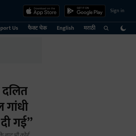
Sign in
port Us
फैक्ट चेक
English
मराठी
द दलित
ल गांधी
र दी गई”
के बाद भी कोई