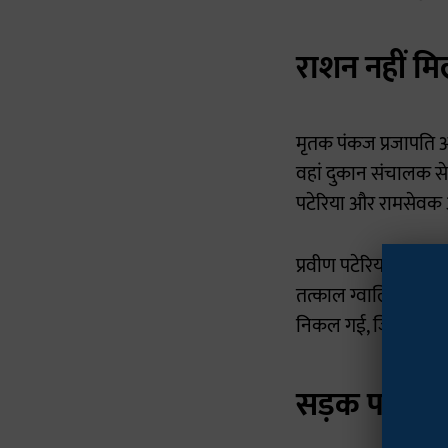
राशन नहीं मि
मृतक पंकज प्रजापति औ
वहां दुकान संचालक से
पटेरिया और रामसेवक 
प्रवीण पटेरिया अपने 
तत्काल ग्वालियर अस्प
निकल गई, जिसे प्राथमि
सड़क पर उतर