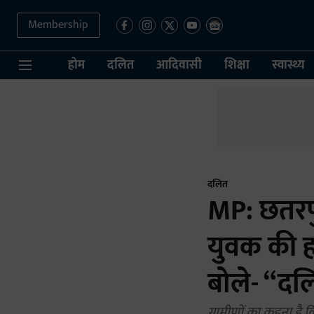
Membership
होम
दलित
आदिवासी
शिक्षा
स्वास्थ्य
दलित
MP: छतरपु
युवक की हत
बोले- “दल
ग्रामीणों का कहना है