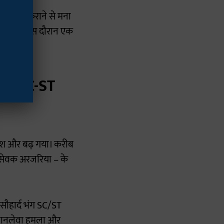
टमॉर्टम कराने से मना
ा दिया। इस दौरान एक
ा और SC-ST
्रोश और बढ़ गया। करीब
रामसेवक अरजरिया – के
 सौहार्द भंग SC/ST
 जानलेवा हमला और