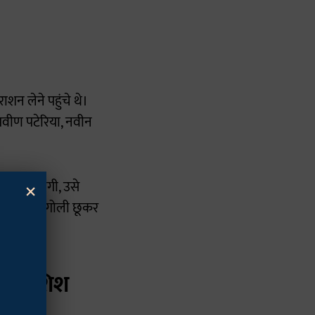
न लेने पहुंचे थे।
रवीण पटेरिया, नवीन
×
ांघ में लगी, उसे
शीष को भी गोली छूकर
की कोशिश