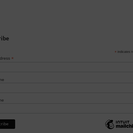
ribe
*
indicates r
*
ddress
me
me