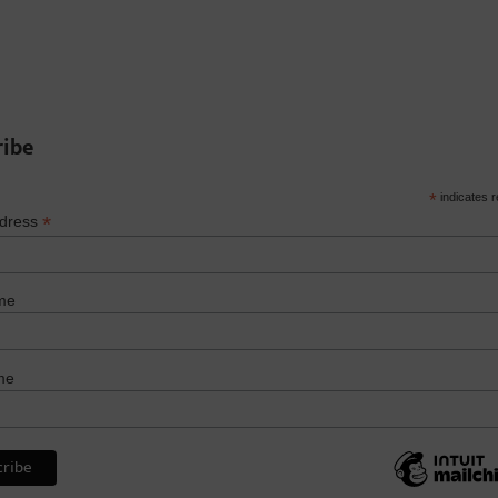
ribe
*
indicates r
*
ddress
me
me