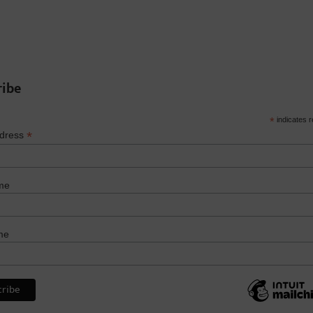
ribe
*
indicates r
*
ddress
me
me