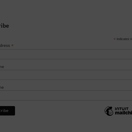
ribe
*
indicates r
*
ddress
me
me