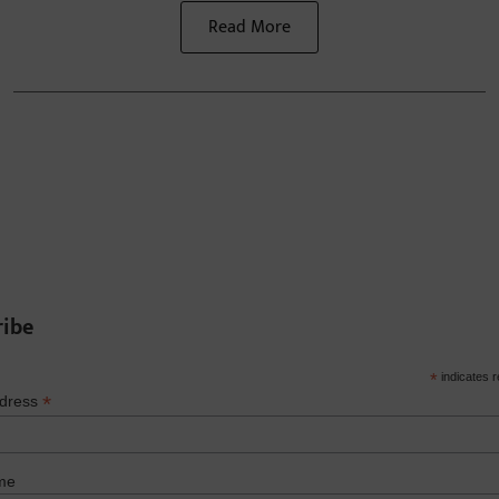
Read More
ribe
*
indicates r
*
ddress
me