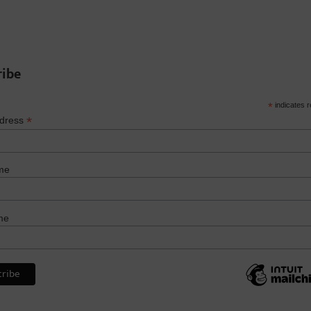
ribe
*
indicates r
*
ddress
me
me