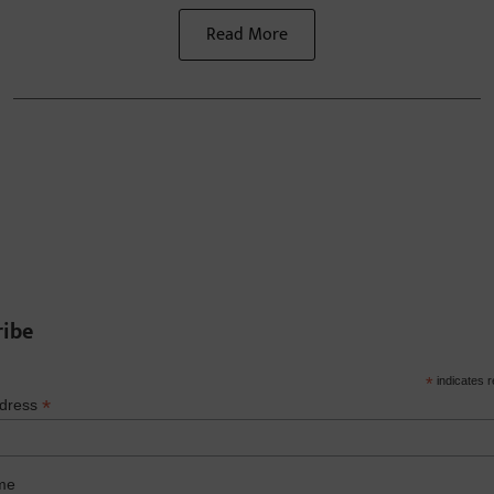
Read More
ribe
*
indicates r
*
ddress
me