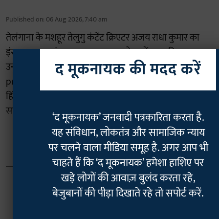
Published on
:
06 Aug 2026, 7:40 am
तेलंगाना के मशहूर तेलुगु कंटेंट क्रिएटर अजय राधा कुमार का
इंस्टाग्राम अकाउंट बुधवार, 5 अगस्त को सस्पेंड कर दिया गया।
द मूकनायक की मदद करें
उन पर इंस्टाग्राम की “Terms of Use on intellectual
property” के उल्लंघन का आरोप लगा है। यह कार्रवाई एक
हिंदुत्ववादी डिजिटल क्रिएटर द्वारा उनकी निजी जानकारी
सार्वजनिक (डॉक्सिंग) किए जाने के ठीक एक दिन बाद हुई है।
‘द मूकनायक’ जनवादी पत्रकारिता करता है.
यह संविधान, लोकतंत्र और सामाजिक न्याय
Read More
पर चलने वाला मीडिया समूह है. अगर आप भी
चाहते हैं कि ‘द मूकनायक’ हमेशा हाशिए पर
खड़े लोगों की आवाज़ बुलंद करता रहे,
बेजुबानों की पीड़ा दिखाते रहे तो सपोर्ट करें.