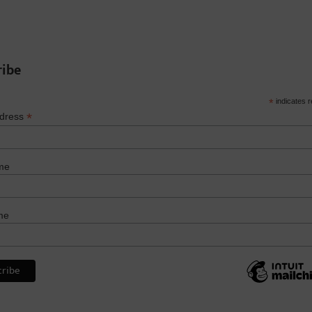
ribe
*
indicates r
*
ddress
me
me