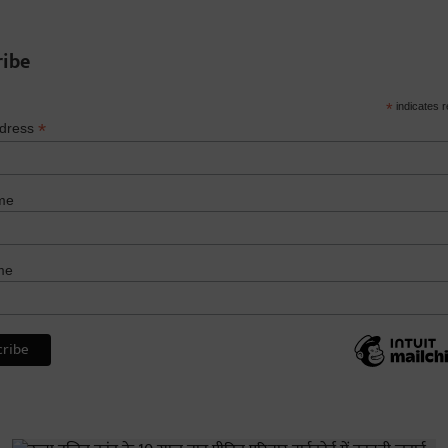
ribe
*
indicates r
*
ddress
me
me