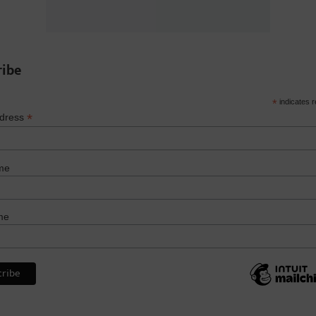
ribe
*
indicates r
*
ddress
me
me