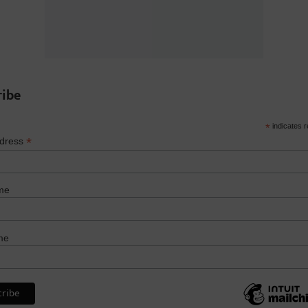
ribe
*
indicates r
*
ddress
me
me