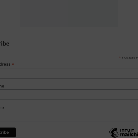
ribe
*
indicates r
*
ddress
me
me