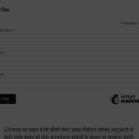
ribe
*
indicates r
*
ddress
me
me