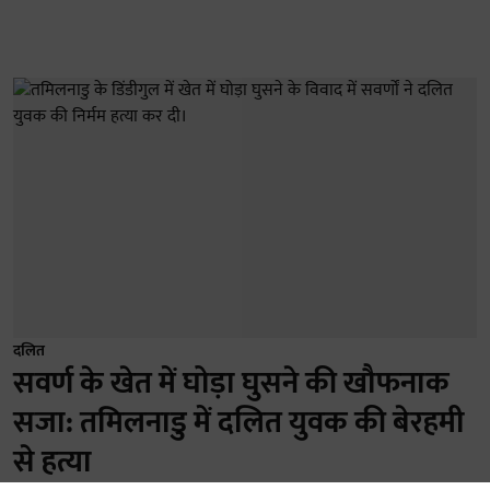
दलित
सवर्ण के खेत में घोड़ा घुसने की खौफनाक
सजा: तमिलनाडु में दलित युवक की बेरहमी
से हत्या